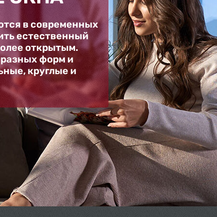
ются в современных
вить естественный
более открытым.
 разных форм и
ьные, круглые и