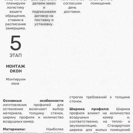
планируем
делаем заказ
согласуем
помещение.
логистику
и
день
вашего
подписываем
доставки.
обращения,
договор на
ставим в
поставку и
расписание
установку.
замерщика.
5
ЭТАП
МОНТАЖ
ОКОН
Монтируем
окна
строгих требований к толщине
Основные особенности
стенок.
изготовления профилей для
остекления включают выбор
Ширина профиля:
Ширина
материала, толщину стенок,
профиля влияет на количество
ширину профиля и количество
воздушных камер и,
воздушных камер.
соответственно, на тепло- и
звукоизоляцию. Стандартная
Материалы:
Наиболее
ширина для жилых помещений