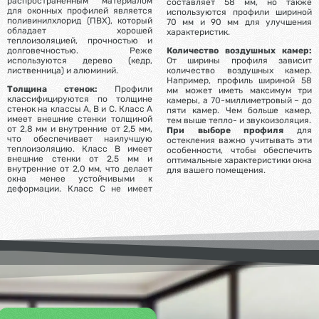
распространенным материалом
составляет 58 мм, но также
для оконных профилей является
используются профили шириной
поливинилхлорид (ПВХ), который
70 мм и 90 мм для улучшения
обладает хорошей
характеристик.
теплоизоляцией, прочностью и
долговечностью. Реже
Количество воздушных камер:
используются дерево (кедр,
От ширины профиля зависит
лиственница) и алюминий.
количество воздушных камер.
Например, профиль шириной 58
Толщина стенок:
Профили
мм может иметь максимум три
классифицируются по толщине
камеры, а 70-миллиметровый – до
стенок на классы A, B и C. Класс A
пяти камер. Чем больше камер,
имеет внешние стенки толщиной
тем выше тепло- и звукоизоляция.
от 2,8 мм и внутренние от 2,5 мм,
При выборе профиля
для
что обеспечивает наилучшую
остекления важно учитывать эти
теплоизоляцию. Класс B имеет
особенности, чтобы обеспечить
внешние стенки от 2,5 мм и
оптимальные характеристики окна
внутренние от 2,0 мм, что делает
для вашего помещения.
окна менее устойчивыми к
деформации. Класс C не имеет