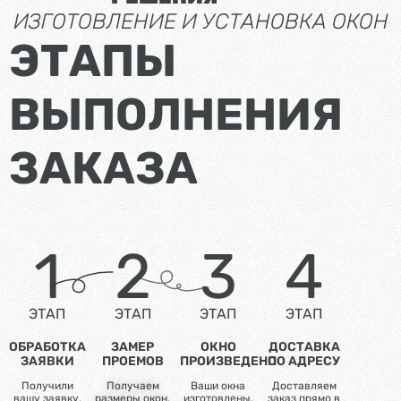
ИЗГОТОВЛЕНИЕ И УСТАНОВКА ОКОН
ЭТАПЫ
ВЫПОЛНЕНИЯ
ЗАКАЗА
1
2
3
4
ЭТАП
ЭТАП
ЭТАП
ЭТАП
ОБРАБОТКА
ЗАМЕР
ОКНО
ДОСТАВКА
ЗАЯВКИ
ПРОЕМОВ
ПРОИЗВЕДЕНО
ПО АДРЕСУ
Получили
Получаем
Ваши окна
Доставляем
вашу заявку,
размеры окон,
изготовлены,
заказ прямо в