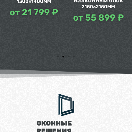
Балконный блок
2150×2150ММ
от
55 899 ₽
ОКОННЫЕ
РЕШЕНИЯ